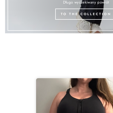
Długo wyczekiwany powrót
TO THE COLLECTION