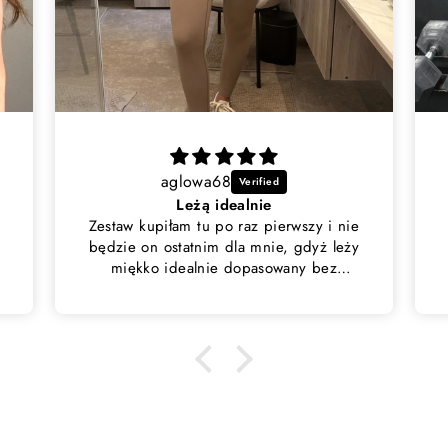
Marta
Cudne <3
e
Legginsy maja w rzeczywistości
y
bardziej turkusowy kolor niż blekitny,
ale mimo wszystkie sa świetne. Druga
skóra. Polecam