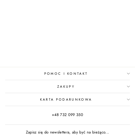
BUTELKA NA WODĘ
Z KIESZENIĄ
ZIELONA
Cena
Cena
149,00 zł
od 119,00 zł
regularna
promocyjna
Zaoszczędzisz 30,00 zł
POMOC I KONTAKT
ZAKUPY
KARTA PODARUNKOWA
+48 732 099 350
Zapisz się do newslettera, aby być na bieżąco...