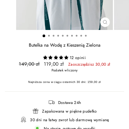
ZAMKNIJ
Butelka na Wodę z Kieszenią Zielona
12 opinii
Cena
Cena
149,00 zł
119,00 zł
Zaoszczędzisz 30,00 zł
regularna
promocyjna
Podatek wliczony
Najniższa cena w ciągu ostatnich 30 dni: 159,00 zł
Dostawa 24h
Zapakowana w piękne pudełko
30 dni na łatwy zwrot lub darmową wymianę
Na stanie, gotowe do wysyłki