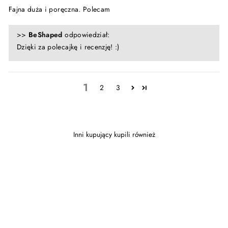
Fajna duża i poręczna. Polecam
>>
BeShaped
odpowiedział:
Dzięki za polecajkę i recenzję! :)
1
2
3
Inni kupujący kupili również
Wyprzedaż