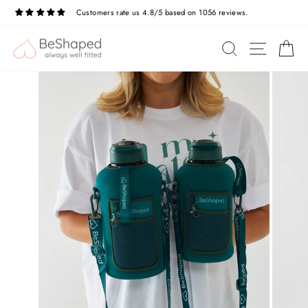
Przejdź
Customers rate us 4.8/5 based on 1056 reviews.
do
treści
NAWIG
SZUKAJ
K