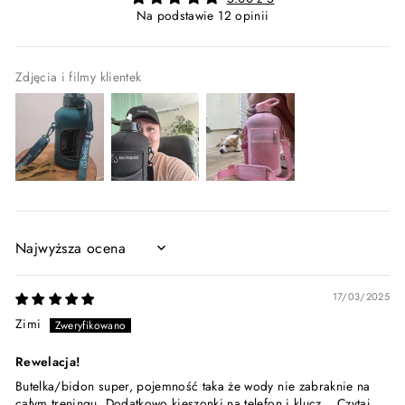
Na podstawie 12 opinii
Zdjęcia i filmy klientek
SORT BY
17/03/2025
Zimi
Rewelacja!
Butelka/bidon super, pojemność taka że wody nie zabraknie na
całym treningu. Dodatkowo kieszonki na telefon i klucz...
Czytaj