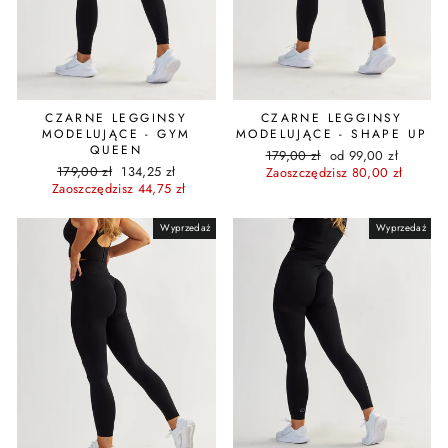
CZARNE LEGGINSY
CZARNE LEGGINSY
MODELUJĄCE - GYM
MODELUJĄCE - SHAPE UP
QUEEN
Cena
Cena
179,00 zł
od 99,00 zł
Cena
Cena
179,00 zł
134,25 zł
regularna
promocyjna
Zaoszczędzisz 80,00 zł
regularna
promocyjna
Zaoszczędzisz 44,75 zł
Wyprzedaż
Wyprzedaż