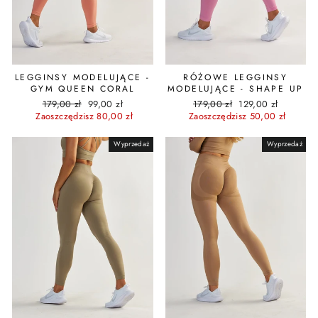
LEGGINSY MODELUJĄCE -
RÓŻOWE LEGGINSY
GYM QUEEN CORAL
MODELUJĄCE - SHAPE UP
Cena
Cena
Cena
Cena
179,00 zł
99,00 zł
179,00 zł
129,00 zł
regularna
promocyjna
regularna
promocyjna
Zaoszczędzisz 80,00 zł
Zaoszczędzisz 50,00 zł
Wyprzedaż
Wyprzedaż