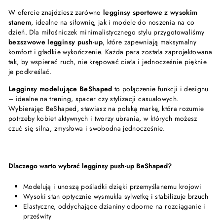
W ofercie znajdziesz zarówno
legginsy sportowe z wysokim
stanem
, idealne na siłownię, jak i modele do noszenia na co
dzień. Dla miłośniczek minimalistycznego stylu przygotowaliśmy
bezszwowe legginsy push-up
, które zapewniają maksymalny
komfort i gładkie wykończenie. Każda para została zaprojektowana
tak, by wspierać ruch, nie krępować ciała i jednocześnie pięknie
je podkreślać.
Legginsy modelujące BeShaped
to połączenie funkcji i designu
– idealne na trening, spacer czy stylizacji casualowych.
Wybierając BeShaped, stawiasz na polską markę, która rozumie
potrzeby kobiet aktywnych i tworzy ubrania, w których możesz
czuć się silna, zmysłowa i swobodna jednocześnie.
Dlaczego warto wybrać legginsy push-up BeShaped?
Modelują i unoszą pośladki dzięki przemyślanemu krojowi
Wysoki stan optycznie wysmukla sylwetkę i stabilizuje brzuch
Elastyczne, oddychające dzianiny odporne na rozciąganie i
prześwity