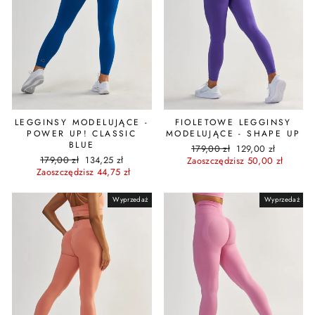
LEGGINSY MODELUJĄCE -
FIOLETOWE LEGGINSY
POWER UP! CLASSIC
MODELUJĄCE - SHAPE UP
BLUE
Cena
Cena
179,00 zł
129,00 zł
Cena
Cena
179,00 zł
134,25 zł
regularna
promocyjna
Zaoszczędzisz 50,00 zł
regularna
promocyjna
Zaoszczędzisz 44,75 zł
Wyprzedaż
Wyprzedaż