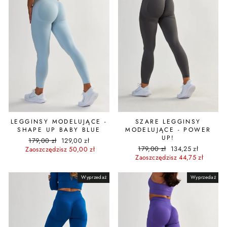
LEGGINSY MODELUJĄCE -
SZARE LEGGINSY
SHAPE UP BABY BLUE
MODELUJĄCE - POWER
UP!
Cena
Cena
179,00 zł
129,00 zł
Cena
Cena
regularna
promocyjna
179,00 zł
134,25 zł
Zaoszczędzisz 50,00 zł
regularna
promocyjna
Zaoszczędzisz 44,75 zł
Wyprzedaż
Wyprzedaż