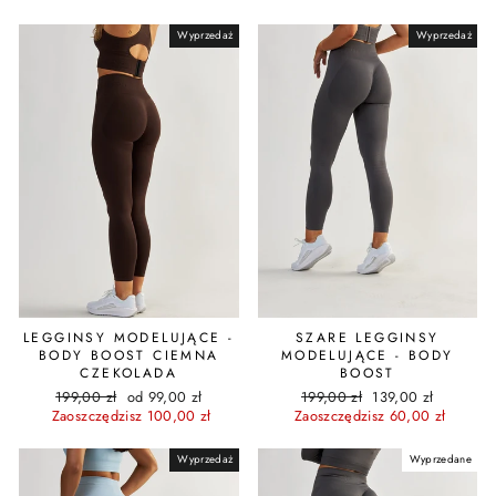
Wyprzedaż
Wyprzedaż
LEGGINSY MODELUJĄCE -
SZARE LEGGINSY
BODY BOOST CIEMNA
MODELUJĄCE - BODY
CZEKOLADA
BOOST
Cena
Cena
Cena
Cena
199,00 zł
od 99,00 zł
199,00 zł
139,00 zł
regularna
promocyjna
regularna
promocyjna
Zaoszczędzisz 100,00 zł
Zaoszczędzisz 60,00 zł
Wyprzedaż
Wyprzedane