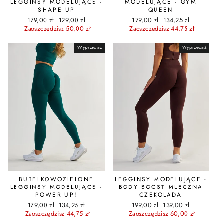
LEGGINSY MODELUJĄCE -
MODELUJĄCE - GYM
SHAPE UP
QUEEN
Cena
Cena
Cena
Cena
179,00 zł
129,00 zł
179,00 zł
134,25 zł
regularna
promocyjna
regularna
promocyjna
Zaoszczędzisz 50,00 zł
Zaoszczędzisz 44,75 zł
Wyprzedaż
Wyprzedaż
BUTELKOWOZIELONE
LEGGINSY MODELUJĄCE -
LEGGINSY MODELUJĄCE -
BODY BOOST MLECZNA
POWER UP!
CZEKOLADA
Cena
Cena
Cena
Cena
179,00 zł
134,25 zł
199,00 zł
139,00 zł
regularna
promocyjna
regularna
promocyjna
Zaoszczędzisz 44,75 zł
Zaoszczędzisz 60,00 zł