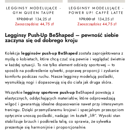
LEGGINSY MODELUJĄCE -
LEGGINSY MODELUJĄCE -
GYM QUEEN TAUPE
POWER UP! CAFFÈ LATTE
Cena
Cena
Cena
Cena
179,00 zł
134,25 zł
179,00 zł
134,25 zł
regularna
promocyjna
regularna
promocyjna
Zaoszczędzisz 44,75 zł
Zaoszczędzisz 44,75 zł
Legginsy Push-Up BeShaped – pewność siebie
zaczyna się od dobrego kroju
Kolekcja
legginsów push-up BeShaped
została zaprojektowana z
myślą o kobietach, które chcą czuć się pewnie i wyglądać świetnie
w każdej sytuacji. To nie tylko element odzieży sportowej – to
sposób na podkreślenie sylwetki, poprawę proporcji i zyskanie
komfortu podczas ruchu. Nasze legginsy modelują pośladki,
wysmuklają nogi i dopasowują się do ciała jak druga skóra.
Wszystkie
legginsy sportowe push-up
BeShaped powstają z
elastycznych, oddychających materiałów, które odprowadzają
wilgoć i gwarantują idealne dopasowanie nawet przy intensywnym
treningu. Dzięki przemyślanemu krojowi i specjalnym przeszyciom
optycznie unoszą pośladki, nadając im kształt „lift”. Wysoki stan
stabilizuje brzuch i podkreśla talię, co sprawia, że sylwetka
prezentuje się harmonijnie i proporcjonalnie.