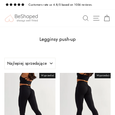
Przejdź
Customers rate us 4.8/5 based on 1056 reviews.
do
treści
NAWIG
SZUKAJ
K
Legginsy push-up
SORTUJ
Wyprzedaż
Wyprzedaż