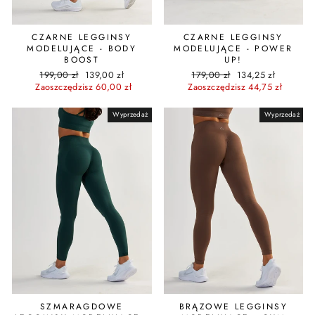
CZARNE LEGGINSY
CZARNE LEGGINSY
MODELUJĄCE - BODY
MODELUJĄCE - POWER
BOOST
UP!
Cena
Cena
Cena
Cena
199,00 zł
139,00 zł
179,00 zł
134,25 zł
regularna
promocyjna
regularna
promocyjna
Zaoszczędzisz 60,00 zł
Zaoszczędzisz 44,75 zł
Wyprzedaż
Wyprzedaż
SZMARAGDOWE
BRĄZOWE LEGGINSY