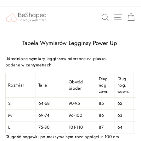
Przejdź
Customers rate us 4.8/5 based on 1056 reviews.
do
NAWIG
SZUKAJ
K
treści
Tabela Wymiarów Legginsy Power Up!
Uśrednione wymiary legginsów mierzone na płasko,
podane w centymetrach:
Dług.
Dług.
Obwód
Rozmiar
Talia
nog.
nog.
Wy
bioder
zewn.
wewn.
S
64-68
90-95
85
62
10
M
69-74
96-100
86
63
10
L
75-80
101-110
87
64
10
Długość nogawki po maksymalnym rozciągnięciu: 100 cm