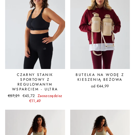
CZARNY STANIK
BUTELKA NA WODĘ Z
SPORTOWY Z
KIESZENIĄ BEŻOWA
REGULOWANYM
od €44,99
WSPARCIEM - ULTRA
Cena
Cena
€57,21
€45,72
Zaoszczędzisz
regularna
promocyjna
€11,49