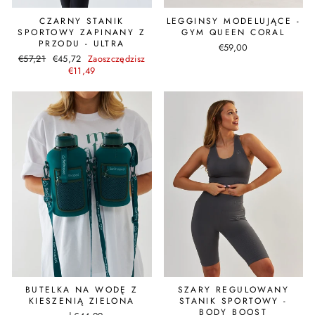
CZARNY STANIK
LEGGINSY MODELUJĄCE -
SPORTOWY ZAPINANY Z
GYM QUEEN CORAL
PRZODU - ULTRA
€59,00
Cena
Cena
€57,21
€45,72
Zaoszczędzisz
regularna
promocyjna
€11,49
BUTELKA NA WODĘ Z
SZARY REGULOWANY
KIESZENIĄ ZIELONA
STANIK SPORTOWY -
BODY BOOST