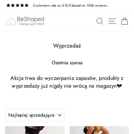
Przejdź
Customers rate us 4.8/5 based on 1056 reviews.
do
treści
NAWIG
SZUKAJ
K
Wyprzedaż
Ostatnia szansa
Akcja trwa do wyczerpania zapasów, produkty z
wyprzedaży już nigdy nie wrócą na magazyn💔
SORTUJ