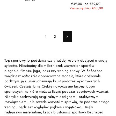
Cena
Cena
€49,00
od €39,00
regularna
promocyjna
Zaoszczędzisz €10,00
1
2
Następne
Top sportowy to podstawa szafy każdej kobiety dbającej o swoją
sylwetkę. Niezbędny dla miłośniczek wszystkich sportów -
bieganie, fitness, joga, boks czy trening siłowy. W BeShaped
znajdziesz wyłącznie dopracowane modele, które doskonale
podtrzymują i unieruchamiają biust podczas wykonywanych
ćwiczeń. Czekają tu na Ciebie nowoczesne fasony topów
sportowych, na które możesz liczyć podczas sportowych wyzwań.
Nie tylko zachwycają oryginalnym designem i praktycznymi
rozwiązaniami, ale przede wszystkim sprawią, że podczas całego
treningu będziesz wyglądać pięknie i wyjątkowo. Dzięki
najlepszym materiałom, każdy biustonosz sportowy BeShaped