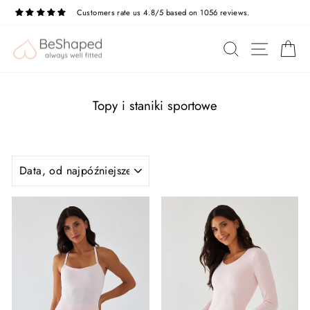
Przejdź
Customers rate us 4.8/5 based on 1056 reviews.
do
treści
NAWIG
SZUKAJ
K
Topy i staniki sportowe
SORTUJ