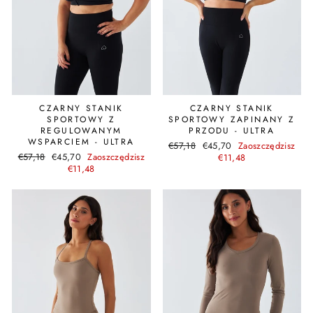
CZARNY STANIK
CZARNY STANIK
SPORTOWY Z
SPORTOWY ZAPINANY Z
REGULOWANYM
PRZODU - ULTRA
WSPARCIEM - ULTRA
Cena
Cena
€57,18
€45,70
Zaoszczędzisz
Cena
Cena
€57,18
€45,70
Zaoszczędzisz
regularna
promocyjna
€11,48
regularna
promocyjna
€11,48