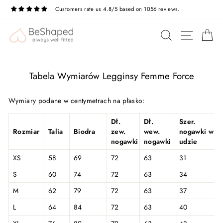
Przejdź
Customers rate us 4.8/5 based on 1056 reviews.
do
treści
NAWIG
SZUKAJ
K
Tabela Wymiarów Legginsy Femme Force
Wymiary podane w centymetrach na płasko:
Dł.
Dł.
Szer.
Rozmiar
Talia
Biodra
zew.
wew.
nogawki w
nogawki
nogawki
udzie
XS
58
69
72
63
31
S
60
74
72
63
34
M
62
79
72
63
37
L
64
84
72
63
40