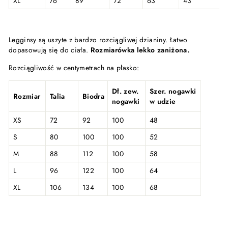
XL
76
89
72
63
43
Legginsy są uszyte z bardzo rozciągliwej dzianiny. Łatwo
dopasowują się do ciała.
Rozmiarówka lekko zaniżona.
Rozciągliwość w centymetrach na płasko:
Dł. zew.
Szer. nogawki
Rozmiar
Talia
Biodra
nogawki
w udzie
XS
72
92
100
48
S
80
100
100
52
M
88
112
100
58
L
96
122
100
64
XL
106
134
100
68