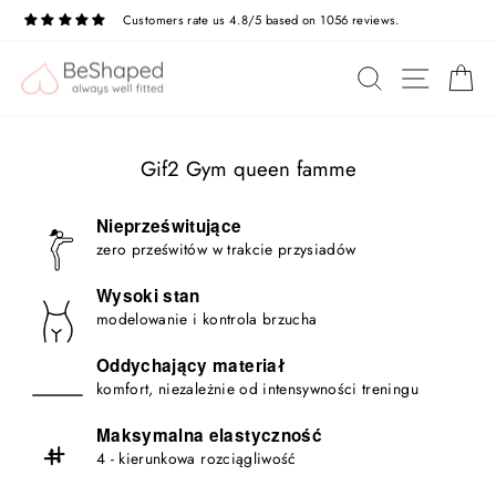
Przejdź
Customers rate us 4.8/5 based on 1056 reviews.
do
treści
NAWIG
SZUKAJ
K
Gif2 Gym queen famme
Nieprześwitujące
zero prześwitów w trakcie przysiadów
Wysoki stan
modelowanie i kontrola brzucha
Oddychający materiał
komfort, niezależnie od intensywności treningu
Maksymalna elastyczność
4 - kierunkowa rozciągliwość