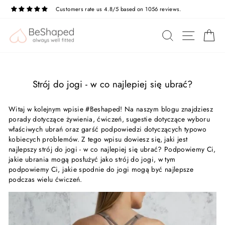
Przejdź
Customers rate us 4.8/5 based on 1056 reviews.
do
treści
NAWIG
SZUKAJ
K
Strój do jogi - w co najlepiej się ubrać?
Witaj w kolejnym wpisie #Beshaped! Na naszym blogu znajdziesz
porady dotyczące żywienia, ćwiczeń, sugestie dotyczące wyboru
właściwych ubrań oraz garść podpowiedzi dotyczących typowo
kobiecych problemów. Z tego wpisu dowiesz się, jaki jest
najlepszy strój do jogi -
w co najlepiej się ubrać? Podpowiemy Ci,
jakie ubrania mogą posłużyć jako strój do jogi, w tym
podpowiemy Ci, jakie spodnie do jogi mogą być najlepsze
podczas wielu ćwiczeń.