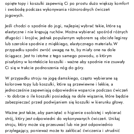
opięte topy i koszulki zapewnią Ci po prostu dużo większy komfort
i swobodę podczas wykonywania różnorodnych ćwiczeń
jogowych.
Jeśli chodzi o spodnie do jogi, najlepiej wybrać takie, które są
elastyczne i nie krępują ruchów. Można wybierać spośród różnych
długości i krojów, jednak popularnym wyborem są obcisłe leginsy
lub szerokie spodnie z miękkiego, elastycznego materiału.W
przypadku spodni zwróć uwagę na to, by miały one na dole
ściągacz. Jest to istotne z tego samego powodu, o którym
pisałyśmy w kontekście koszulki - ważne aby spodnie nie zsuwały
Ci się w trakcie podnoszenia nóg do góry.
W przypadku stroju na jogę damskiego, często wybierane są
kolorowe topy lub koszulki, które są przewiewne i lekkie, a
jednocześnie zapewniają odpowiednie wsparcie podczas ćwiczeń
- to dobrze o ile koszulki posiadają na dole wiązanie, które będzie
zabezpieczać przed podwijaniem się koszulki w kierunku głowy.
Ważne jest także, aby pamiętać o higienie osobistej i wybierać
strój, który jest odpowiedni do wykonywanych ćwiczeń. Unikaj
stroju, który może się przesuwać lub nie jest odpowiednio
przylegający, ponieważ może to zakłócać ćwiczenia i utrudnić