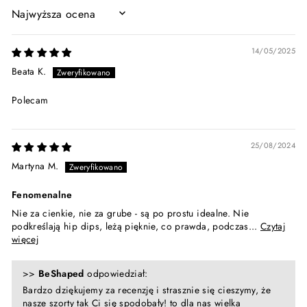
SORT BY
14/05/2025
Beata K.
Polecam
25/08/2024
Martyna M.
Fenomenalne
Nie za cienkie, nie za grube - są po prostu idealne. Nie
podkreślają hip dips, leżą pięknie, co prawda, podczas...
Czytaj
więcej
>>
BeShaped
odpowiedział:
Bardzo dziękujemy za recenzję i strasznie się cieszymy, że
nasze szorty tak Ci się spodobały! to dla nas wielka