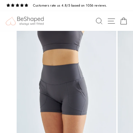
Przejdź
Customers rate us 4.8/5 based on 1056 reviews.
do
treści
NAWIG
SZUKAJ
K