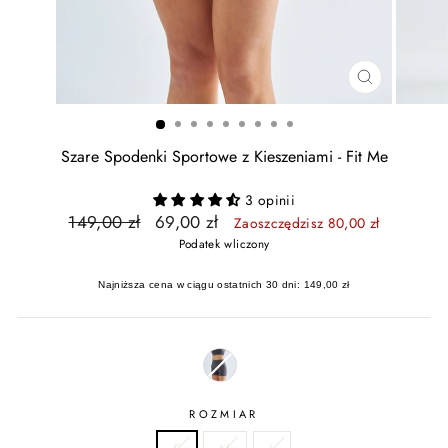
ZAMKNIJ
Szare Spodenki Sportowe z Kieszeniami - Fit Me
3 opinii
Cena
Cena
149,00 zł
69,00 zł
Zaoszczędzisz 80,00 zł
regularna
promocyjna
Podatek wliczony
Najniższa cena w ciągu ostatnich 30 dni: 149,00 zł
ROZMIAR