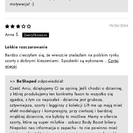
motywacja! :)
19/06/2024
Anna Ś.
Lekkie rozczarowanie
Bardzo cieszyłam się, że wreszcie znalazłam na polskim rynku
szorty z dobrymi kieszeniami. Spodenki są wykonane...
Czytaj
więcej
>>
BeShaped
odpowiedział:
Cześć Aniu, dziękujemy Ci za opinię. Jeśli chodzi o dzianinę,
z której produkujemy ten konkretny fason to wszystko się
zgadza, z tym co napisałaś - dzianina jest grubsza,
sztywniejsza, szorty i legginsy z kolekcji Lift me up mają mieć
efekt modelujący i kompresyjny, przy cieńszej i bardziej
miękkiej dzianinie, nie byłoby to możliwe. Mamy w ofercie
szorty, które są super milutkie - zobacz Body Boost bikery.
Niepokoi nas informacja o zapachu - to nie powinno mieć