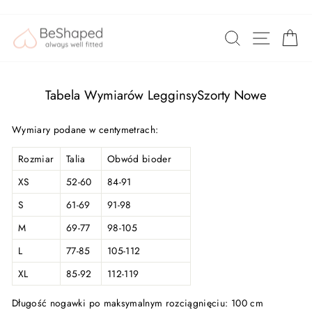
Przejdź
Customers rate us 4.8/5 based on 1056 reviews.
do
NAWIG
SZUKAJ
K
treści
Tabela Wymiarów LegginsySzorty Nowe
Wymiary podane w centymetrach:
Rozmiar
Talia
Obwód bioder
XS
52-60
84-91
S
61-69
91-98
M
69-77
98-105
L
77-85
105-112
XL
85-92
112-119
Długość nogawki po maksymalnym rozciągnięciu: 100 cm