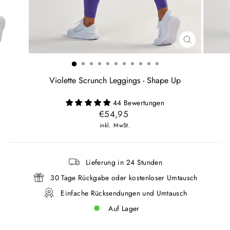
SCHLIESSEN
ESC)
Violette Scrunch Leggings - Shape Up
44 Bewertungen
Normaler
€54,95
Preis
inkl. MwSt.
Lieferung in 24 Stunden
30 Tage Rückgabe oder kostenloser Umtausch
Einfache Rücksendungen und Umtausch
Auf Lager