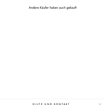
Andere Käufer haben auch gekauft
VIOLETTE SCRUNCH
LEGGINGS - SHAPE
UP
€54,95
HILFE UND KONTAKT