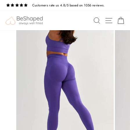
Direkt
Customers rate us 4.8/5 based on 1056 reviews.
zum
Pause
Diashow
Inhalt
SEITE
SUCHE
E