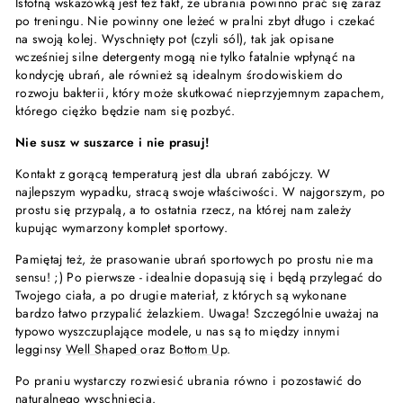
Istotną wskazówką jest też fakt, że ubrania powinno prać się zaraz
po treningu. Nie powinny one leżeć w pralni zbyt długo i czekać
na swoją kolej. Wyschnięty pot (czyli sól), tak jak opisane
wcześniej silne detergenty mogą nie tylko fatalnie wpłynąć na
kondycję ubrań, ale również są idealnym środowiskiem do
rozwoju bakterii, który może skutkować nieprzyjemnym zapachem,
którego ciężko będzie nam się pozbyć.
Nie susz w suszarce i nie prasuj!
Kontakt z gorącą temperaturą jest dla ubrań zabójczy. W
najlepszym wypadku, stracą swoje właściwości. W najgorszym, po
prostu się przypalą, a to ostatnia rzecz, na której nam zależy
kupując wymarzony komplet sportowy.
Pamiętaj też, że prasowanie ubrań sportowych po prostu nie ma
sensu! ;) Po pierwsze - idealnie dopasują się i będą przylegać do
Twojego ciała, a po drugie materiał, z których są wykonane
bardzo łatwo przypalić żelazkiem. Uwaga! Szczególnie uważaj na
typowo wyszczuplające modele, u nas są to między innymi
legginsy
Well Shaped
oraz
Bottom Up
.
Po praniu wystarczy rozwiesić ubrania równo i pozostawić do
naturalnego wyschnięcia.