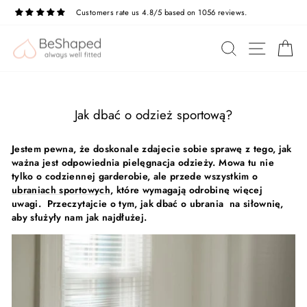
Przejdź
Customers rate us 4.8/5 based on 1056 reviews.
do
treści
NAWIG
SZUKAJ
K
Jak dbać o odzież sportową?
Jestem pewna, że doskonale zdajecie sobie sprawę z tego, jak
ważna jest odpowiednia pielęgnacja odzieży. Mowa tu nie
tylko o codziennej garderobie, ale przede wszystkim o
ubraniach sportowych
, które wymagają odrobinę więcej
uwagi. Przeczytajcie o tym, jak dbać o ubrania
na siłownię,
aby służyły nam jak najdłużej.