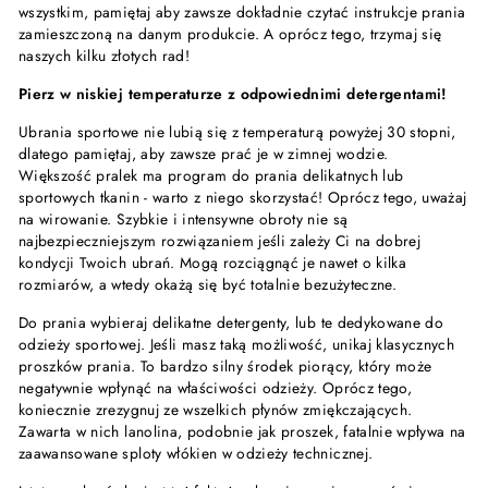
wszystkim, pamiętaj aby zawsze dokładnie czytać instrukcje prania
zamieszczoną na danym produkcie. A oprócz tego, trzymaj się
naszych kilku złotych rad!
Pierz w niskiej temperaturze z odpowiednimi detergentami!
Ubrania sportowe nie lubią się z temperaturą powyżej 30 stopni,
dlatego pamiętaj, aby zawsze prać je w zimnej wodzie.
Większość pralek ma program do prania delikatnych lub
sportowych tkanin - warto z niego skorzystać! Oprócz tego, uważaj
na wirowanie. Szybkie i intensywne obroty nie są
najbezpieczniejszym rozwiązaniem jeśli zależy Ci na dobrej
kondycji Twoich ubrań. Mogą rozciągnąć je nawet o kilka
rozmiarów, a wtedy okażą się być totalnie bezużyteczne.
Do prania wybieraj delikatne detergenty, lub te dedykowane do
odzieży sportowej. Jeśli masz taką możliwość, unikaj klasycznych
proszków prania. To bardzo silny środek piorący, który może
negatywnie wpłynąć na właściwości odzieży. Oprócz tego,
koniecznie zrezygnuj ze wszelkich płynów zmiękczających.
Zawarta w nich lanolina, podobnie jak proszek, fatalnie wpływa na
zaawansowane sploty włókien w odzieży technicznej.