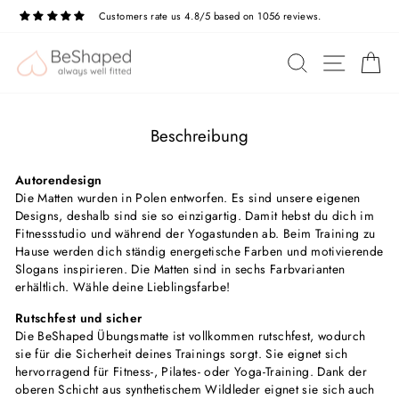
Direkt
Customers rate us 4.8/5 based on 1056 reviews.
zum
Pause
Diashow
Inhalt
SEITE
SUCHE
E
Beschreibung
Autorendesign
Die Matten wurden in Polen entworfen. Es sind unsere eigenen
Designs, deshalb sind sie so einzigartig. Damit hebst du dich im
Fitnessstudio und während der Yogastunden ab. Beim Training zu
Hause werden dich ständig energetische Farben und motivierende
Slogans inspirieren. Die Matten sind in sechs Farbvarianten
erhältlich. Wähle deine Lieblingsfarbe!
Rutschfest und sicher
Die BeShaped Übungsmatte ist vollkommen rutschfest, wodurch
sie für die Sicherheit deines Trainings sorgt. Sie eignet sich
hervorragend für Fitness-, Pilates- oder Yoga-Training. Dank der
oberen Schicht aus synthetischem Wildleder eignet sie sich auch